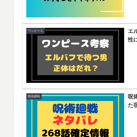
エ
ワンピース
性
呪
呪術廻戦
た