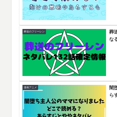
葬
葬送のフリーレン
な
闇
漫画アニメ
ら