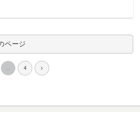
のページ
次
…
4
へ