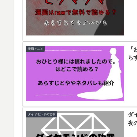
『
漫画アニメ
ら
ダ
ダイヤモンドの功罪
夜