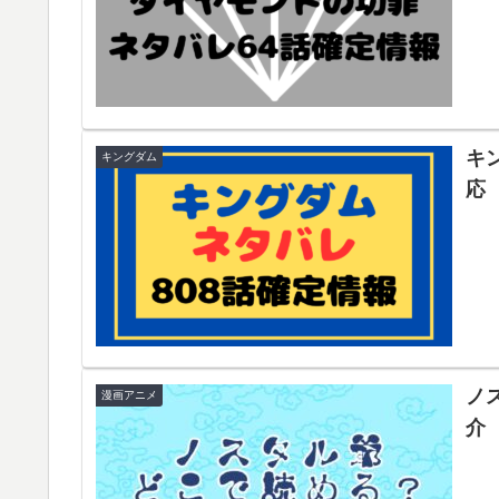
キ
キングダム
応
ノ
漫画アニメ
介