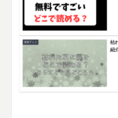
枯
漫画アニメ
紹