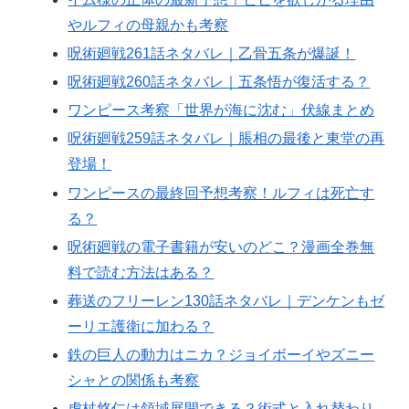
やルフィの母親かも考察
呪術廻戦261話ネタバレ｜乙骨五条が爆誕！
呪術廻戦260話ネタバレ｜五条悟が復活する？
ワンピース考察「世界が海に沈む」伏線まとめ
呪術廻戦259話ネタバレ｜脹相の最後と東堂の再
登場！
ワンピースの最終回予想考察！ルフィは死亡す
る？
呪術廻戦の電子書籍が安いのどこ？漫画全巻無
料で読む方法はある？
葬送のフリーレン130話ネタバレ｜デンケンもゼ
ーリエ護衛に加わる？
鉄の巨人の動力はニカ？ジョイボーイやズニー
シャとの関係も考察
虎杖悠仁は領域展開できる？術式と入れ替わり