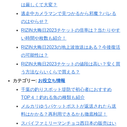
は厳しくて大変？
逃走中カメラマンで見つかるから邪魔？バレる
のはやらせ？
RIZIN大晦日2023チケットの倍率は？当たりやす
い時間や枚数も紹介！
RIZIN大晦日2023の地上波放送はある？今後復活
の可能性は？
RIZIN大晦日2023チケットの値段は高い？安く買
う方法ならいくらで買える？
カテゴリー:
お役立ち情報
千葉の釣りスポット堤防で初心者におすすめ
TOP４！釣れる魚の種類も紹介
メルカリゆうパケットポストが返送されたら送
料はかかる？再利用できるかも徹底検証！
スパイファミリーマンチョコ西日本の販売はい