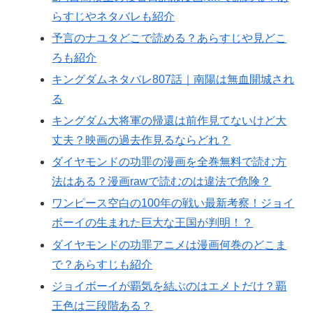
らすじやネタバレも紹介
予言のナユタどこで読める？あらすじや見どこ
ろも紹介
キングダムネタバレ807話｜南陽は無血開城され
る
キングダム大将軍の帰還は前作見てないけど大
丈夫？映画の過去作見るならどれ？
ダイヤモンドの功罪の漫画を全巻無料で読む方
法はある？漫画rawで読むのは違法で危険？
ワンピース空白の100年の戦い最新考察！ジョイ
ボーイの生まれた巨大な王国が判明！？
ダイヤモンドの功罪アニメは漫画何巻のどこま
で？あらすじも紹介
ジョイボーイが覇気を結ぶのはエメトだけ？覇
王色は三段階ある？