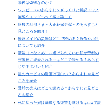
陽神は偽物なのか？
ワンピースのあらすじをざっくりと解説！ワノ
国編やエッグヘッド編は詳しく
妖狐の旦那さま～大正花嫁奇譚～のあらすじと
見どころを紹介！
後宮メイドの災難はどこで読める？原作や小説
についても紹介
華嫁（はなよめ）～虐げられていた私が帝都の
守護神に溺愛される～はどこで読める？あらす
じやネタバレも紹介
星のカービィの漫画は面白い？あらすじや見ど
ころを紹介
受胎の売人はどこで読める？あらすじと見どこ
ろも紹介
死に戻った妃は華麗なる復讐を遂げるはrawで読