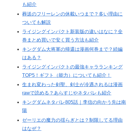
も紹介
葬送のフリーレンの休載いつまで？多い理由に
ついても解説
ライジングインパクト新装版の違いはなに？全
巻まとめ買いで安く買う方法も紹介
キングダム大将軍の帰還は漫画何巻まで？続編
はある？
ライジングインパクトの最強キャラランキング
TOP5！ギフト（能力）についても紹介！
生まれ変わった剣聖、剣士が冷遇されるは漫画
rawで読める？あらすじやネタバレも紹介
キングダムネタバレ805話｜李信の向かう先は南
陽
ゼーリエの魔力の揺らぎとは？制限してる理由
はなぜ？