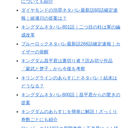
についても紹介
ダイヤモンドの功罪ネタバレ最新話60話確定速
報｜綾瀬川の提案は？
キングダムネタバレ801話｜二つ目の柱は軍の編
成改革
ブルーロックネタバレ最新話266話確定速報｜カ
イザーの覚醒
キングダム昌平君は裏切り者？読み切り作品
「蒙武と楚子」から今後を考察
キリングラインのあらすじとネタバレ！結末は
どうなる？
キングダムネタバレ800話｜昌平君からの驚きの
提案
キングダムのあらすじを簡単に解説！ざっくり
巻数ごとにも紹介