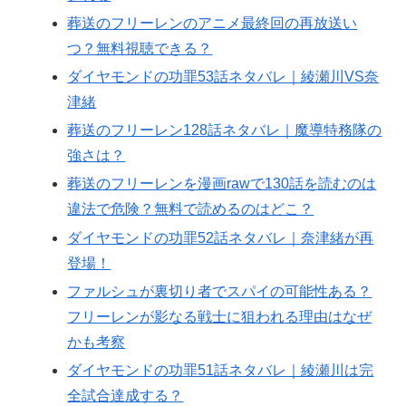
葬送のフリーレンのアニメ最終回の再放送い
つ？無料視聴できる？
ダイヤモンドの功罪53話ネタバレ｜綾瀬川VS奈
津緒
葬送のフリーレン128話ネタバレ｜魔導特務隊の
強さは？
葬送のフリーレンを漫画rawで130話を読むのは
違法で危険？無料で読めるのはどこ？
ダイヤモンドの功罪52話ネタバレ｜奈津緒が再
登場！
ファルシュが裏切り者でスパイの可能性ある？
フリーレンが影なる戦士に狙われる理由はなぜ
かも考察
ダイヤモンドの功罪51話ネタバレ｜綾瀬川は完
全試合達成する？