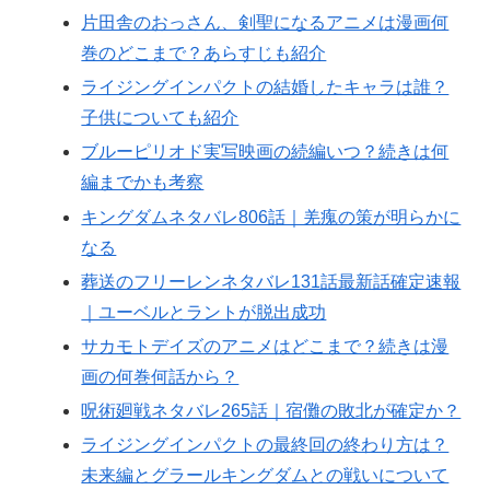
片田舎のおっさん、剣聖になるアニメは漫画何
巻のどこまで？あらすじも紹介
ライジングインパクトの結婚したキャラは誰？
子供についても紹介
ブルーピリオド実写映画の続編いつ？続きは何
編までかも考察
キングダムネタバレ806話｜羌瘣の策が明らかに
なる
葬送のフリーレンネタバレ131話最新話確定速報
｜ユーベルとラントが脱出成功
サカモトデイズのアニメはどこまで？続きは漫
画の何巻何話から？
呪術廻戦ネタバレ265話｜宿儺の敗北が確定か？
ライジングインパクトの最終回の終わり方は？
未来編とグラールキングダムとの戦いについて