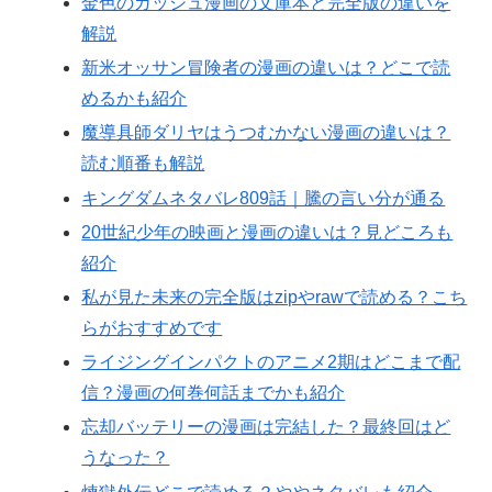
金色のガッシュ漫画の文庫本と完全版の違いを
解説
新米オッサン冒険者の漫画の違いは？どこで読
めるかも紹介
魔導具師ダリヤはうつむかない漫画の違いは？
読む順番も解説
キングダムネタバレ809話｜騰の言い分が通る
20世紀少年の映画と漫画の違いは？見どころも
紹介
私が見た未来の完全版はzipやrawで読める？こち
らがおすすめです
ライジングインパクトのアニメ2期はどこまで配
信？漫画の何巻何話までかも紹介
忘却バッテリーの漫画は完結した？最終回はど
うなった？