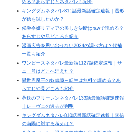
める？あらすじとネタバレも紹介
キングダムネタバレ811話最新話確定速報｜温形
が信を試したのか？
侯爵令嬢リディアの美しき決断はrawで読める？
あらすじや見どころも紹介
漫画広告を思い出せない2024の調べ方は？候補
一覧も紹介
ワンピースネタバレ最新話1127話確定速報｜サ
ニー号はどこへ消えた？
異世界魔王の奴隷譚～転生は無料で読める？あ
らすじや見どころも紹介
葬送のフリーレンネタバレ133話最新話確定速報
｜レーヴェの過去が判明
キングダムネタバレ810話最新話確定速報｜李信
の南陽に対する考えは？