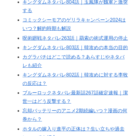
キングダムネタバレ804話｜玉鳳隊が魏軍と激突
する
コミックシーモアのゲリラキャンペーン2024は
いつ？解約時期も解説
呪術廻戦ネタバレ263話｜羂索の術式運用の停止
キングダムネタバレ803話｜韓攻めの本当の目的
カグラバチはどこで読める？あらすじやネタバ
レも紹介
キングダムネタバレ802話｜韓攻めに対する李牧
の反応は？
ブルーロックネタバレ最新話267話確定速報｜潔
世一はどう反撃する？
忘却バッテリーのアニメ2期続編いつ？漫画の何
巻から？
ホタルの嫁入り進平の正体は？生い立ちや過去