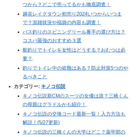
つから？どこで売ってるかも徹底調査！
越谷レイクタウン初売り2024いつからいつま
で？混雑状況や福袋の内容も調査！
バス釣りのスピニングリール番手の選び方は？
コスパ最強のおすすめ３選
船釣りでトイレを女性はどうする？おむつは必
要？
釣りでトイレ中の盗難はある？防止対策5つのや
るべきこと
カテゴリー:
キノコ伝説
キノコ伝説新CMのスーツの女優は誰？三橋くん
の母親はグラドルかも紹介！
キノコ伝説の交換コード最新一覧！入力方法も
解説！(5/27更新)
キノコ伝説の三橋くんの大学はどこ？薬学部の