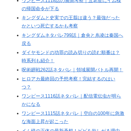
ワンピース1118話の展開考察｜五老星にイム様
の帰国命令が下る
キングダムと史実での王翦は違う？最強だった
かといつ死亡するかも考察
キングダムネタバレ799話｜倉央と糸凌は秦国へ
戻る
ダイヤモンドの功罪の読み切りの読む順番は？
時系列も紹介！
呪術廻戦262話ネタバレ｜領域展開バトル再開！
ヒロアカ最終回の予想考察！完結するのはい
つ？
ワンピース1116話ネタバレ｜配信電伝虫が明ら
かになる
ワンピース1115話ネタバレ｜空白の100年に急激
な海面上昇が起こった
イム様の正体の最新予想！ビビを欲しがる理由