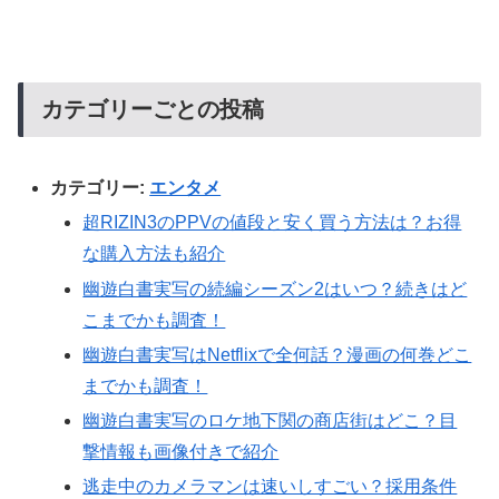
カテゴリーごとの投稿
カテゴリー:
エンタメ
超RIZIN3のPPVの値段と安く買う方法は？お得
な購入方法も紹介
幽遊白書実写の続編シーズン2はいつ？続きはど
こまでかも調査！
幽遊白書実写はNetflixで全何話？漫画の何巻どこ
までかも調査！
幽遊白書実写のロケ地下関の商店街はどこ？目
撃情報も画像付きで紹介
逃走中のカメラマンは速いしすごい？採用条件