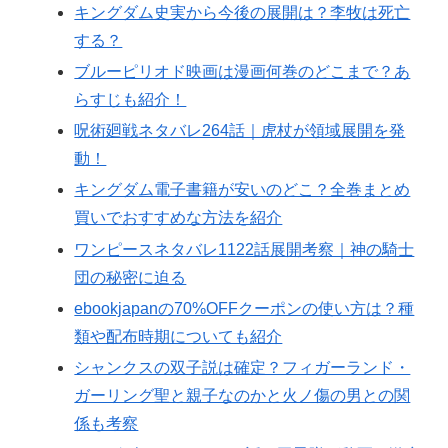
キングダム史実から今後の展開は？李牧は死亡
する？
ブルーピリオド映画は漫画何巻のどこまで？あ
らすじも紹介！
呪術廻戦ネタバレ264話｜虎杖が領域展開を発
動！
キングダム電子書籍が安いのどこ？全巻まとめ
買いでおすすめな方法を紹介
ワンピースネタバレ1122話展開考察｜神の騎士
団の秘密に迫る
ebookjapanの70%OFFクーポンの使い方は？種
類や配布時期についても紹介
シャンクスの双子説は確定？フィガーランド・
ガーリング聖と親子なのかと火ノ傷の男との関
係も考察