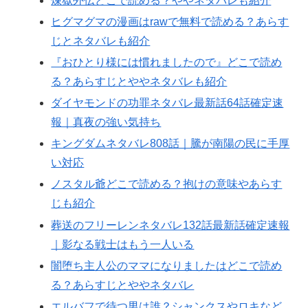
煉獄外伝どこで読める？ややネタバレも紹介
ヒグマグマの漫画はrawで無料で読める？あらす
じとネタバレも紹介
『おひとり様には慣れましたので』どこで読め
る？あらすじとややネタバレも紹介
ダイヤモンドの功罪ネタバレ最新話64話確定速
報｜真夜の強い気持ち
キングダムネタバレ808話｜騰が南陽の民に手厚
い対応
ノスタル爺どこで読める？抱けの意味やあらす
じも紹介
葬送のフリーレンネタバレ132話最新話確定速報
｜影なる戦士はもう一人いる
闇堕ち主人公のママになりましたはどこで読め
る？あらすじとややネタバレ
エルバフで待つ男は誰？シャンクスやロキなど