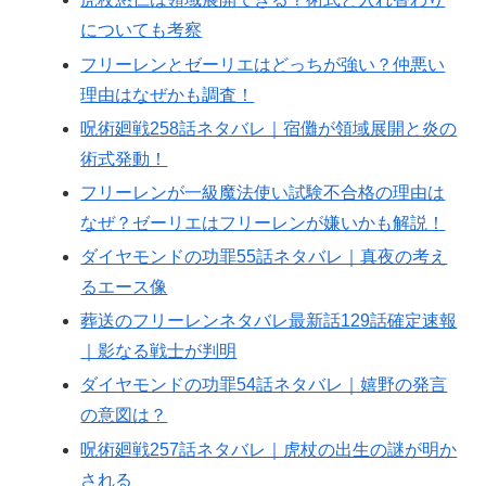
についても考察
フリーレンとゼーリエはどっちが強い？仲悪い
理由はなぜかも調査！
呪術廻戦258話ネタバレ｜宿儺が領域展開と炎の
術式発動！
フリーレンが一級魔法使い試験不合格の理由は
なぜ？ゼーリエはフリーレンが嫌いかも解説！
ダイヤモンドの功罪55話ネタバレ｜真夜の考え
るエース像
葬送のフリーレンネタバレ最新話129話確定速報
｜影なる戦士が判明
ダイヤモンドの功罪54話ネタバレ｜嬉野の発言
の意図は？
呪術廻戦257話ネタバレ｜虎杖の出生の謎が明か
される