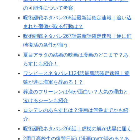
の可能性について考察
呪術廻戦ネタバレ268話最新話確定速報｜追い込
まれた宿儺が取る行動は？
呪術廻戦ネタバレ267話最新話確定速報｜遂に釘
崎復活の条件が揃う
夏目アラタの結婚の映画は漫画のどこまで？あ
らすじも紹介！
ワンピースネタバレ1124話最新話確定速報｜黄
猿が遂に海軍を辞める！？
葬送のフリーレンは何が面白い？人気の理由と
泣けるシーンも紹介
ロシデレのあらすじは？漫画は何巻までかも紹
介
呪術廻戦ネタバレ266話｜虎杖の解が伏黒に届く
2周目高校生の復讐日記は漫画rawで読める？あ