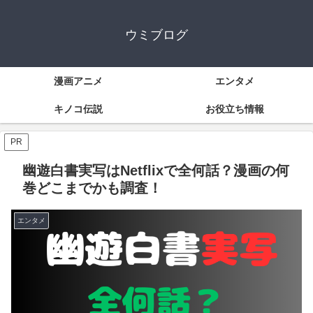
ウミブログ
漫画アニメ
エンタメ
キノコ伝説
お役立ち情報
PR
幽遊白書実写はNetflixで全何話？漫画の何
巻どこまでかも調査！
エンタメ