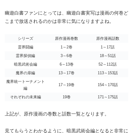
幽遊白書ファンにとっては、幽遊白書実写は漫画の何巻ど
こまで放送されるのかは非常に気になりますよね。
シリーズ
原作漫画巻数
原作漫画話数
霊界闘編
1～2巻
1～17話
霊界探偵編
3～6巻
18～51話
暗黒武術会編
6～13巻
52～112話
魔界の扉編
13～17巻
113～153話
魔界統一トーナメント
17～19巻
154～170話
編
それぞれの未来編
19巻
171～175話
上記が、原作漫画の巻数と話数一覧となります。
見てもらうとわかるように、暗黒武術会編となると非常に