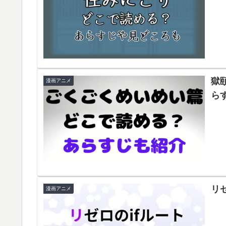
獄
漫画アニメ
ら
リ
漫画アニメ