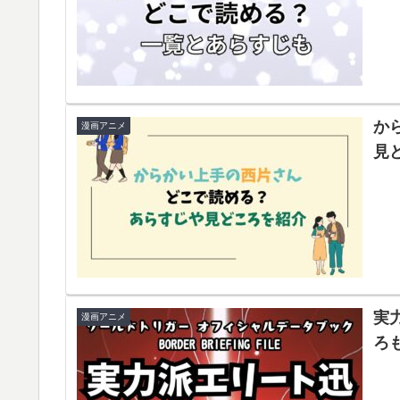
か
漫画アニメ
見
実
漫画アニメ
ろ