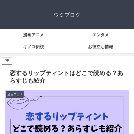
ウミブログ
漫画アニメ
エンタメ
キノコ伝説
お役立ち情報
PR
恋するリップティントはどこで読める？あ
らすじも紹介
漫画アニメ