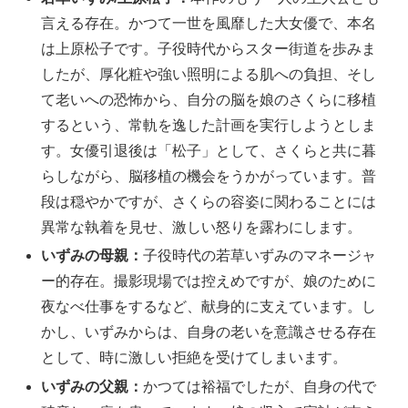
言える存在。かつて一世を風靡した大女優で、本名
は上原松子です。子役時代からスター街道を歩みま
したが、厚化粧や強い照明による肌への負担、そし
て老いへの恐怖から、自分の脳を娘のさくらに移植
するという、常軌を逸した計画を実行しようとしま
す。女優引退後は「松子」として、さくらと共に暮
らしながら、脳移植の機会をうかがっています。普
段は穏やかですが、さくらの容姿に関わることには
異常な執着を見せ、激しい怒りを露わにします。
いずみの母親：
子役時代の若草いずみのマネージャ
ー的存在。撮影現場では控えめですが、娘のために
夜なべ仕事をするなど、献身的に支えています。し
かし、いずみからは、自身の老いを意識させる存在
として、時に激しい拒絶を受けてしまいます。
いずみの父親：
かつては裕福でしたが、自身の代で