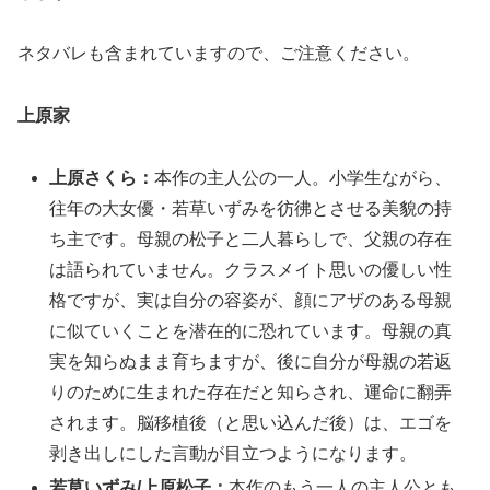
ネタバレも含まれていますので、ご注意ください。
上原家
上原さくら：
本作の主人公の一人。小学生ながら、
往年の大女優・若草いずみを彷彿とさせる美貌の持
ち主です。母親の松子と二人暮らしで、父親の存在
は語られていません。クラスメイト思いの優しい性
格ですが、実は自分の容姿が、顔にアザのある母親
に似ていくことを潜在的に恐れています。母親の真
実を知らぬまま育ちますが、後に自分が母親の若返
りのために生まれた存在だと知らされ、運命に翻弄
されます。脳移植後（と思い込んだ後）は、エゴを
剥き出しにした言動が目立つようになります。
若草いずみ
/上原松子：
本作のもう一人の主人公とも