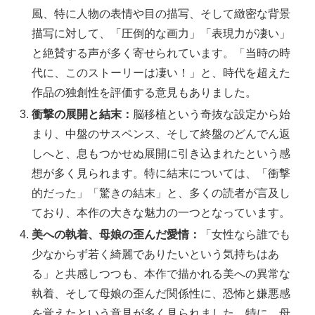
風、特に人物の表情や目の描写、そして緻密な背景
描写に対して、「圧倒的な画力」「表現力が凄い」
と絶賛する声が多く寄せられています。「当時の時
代に、このストーリーは凄い！」と、時代を超えた
作品の独創性を評価する意見もありました。
衝撃の展開と結末：
脳移植という奇抜な設定から始
まり、中盤のサスペンス、そして終盤のどんでん返
しへと、息もつかせぬ展開に引き込まれたという感
想が多く見られます。特に結末については、「衝撃
的だった」「驚きの結末」と、多くの読者が言及し
ており、本作の大きな魅力の一つとなっています。
美への執着、母娘の歪んだ愛情：
「女性なら誰でも
少なからず若く綺麗でありたいという気持ちはあ
る」と共感しつつも、本作で描かれる美への異常な
執着、そして母娘の歪んだ関係性に、恐怖と嫌悪感
を覚えたという意見が多く見られました。特に、母