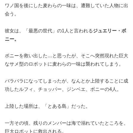
ワノ国を後にした麦わらの一味は、遭難していた人物に出
会う。
彼女は、「最悪の世代」の1人と言われる
ジュエリー・ボ
ニー。
ボニーを救い出した…と思ったが、そこへ突然現れた巨大
なサメ型のロボットに
麦わらの一味は
襲われてしまう。
バラバラになってしまったが、なんとか上陸することに成
功したルフィ、チョッパー、ジンベエ、ボニーの4人。
上陸した場所は、「とある島」だった。
一方その頃、残りのメンバーは海で溺れていたところを、
巨大ロボットに救出される。