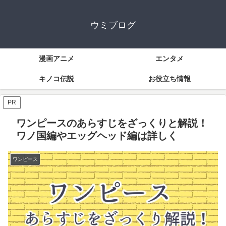
ウミブログ
漫画アニメ
エンタメ
キノコ伝説
お役立ち情報
PR
ワンピースのあらすじをざっくりと解説！
ワノ国編やエッグヘッド編は詳しく
ワンピース