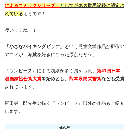
によるコミックシリーズ」
としてギネス世界記録に認定さ
れている
ようです！
凄いですね！！
「小さなバイキングビッケ」
という児童文学作品が原作の
アニメが、海
賊を好きになった原点だそう。
『ワンピース』による功績が多く讃えられ、
第41回日本
漫画家協会賞大賞
を始めとし、
熊本県民栄誉賞
なども受賞
されています。
尾田栄一郎先生の描く『ワンピース』以外の作品もご紹介
します。
他作品