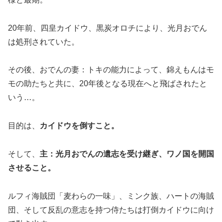
20年前、四皇カイドウ、黒炭オロチにより、光月おでん
は処刑されていた。
その後、
おでんの妻：トキの能力によって、錦えもんは
モ
モの助たちと共に、20年後となる現在へと飛ばされたと
いう…。
目的は、
カイドウを倒すこと。
そして、
主：光月おでんの遺志を受け継ぎ、ワノ国を開国
させること。
ルフィ海賊団「麦わらの一味」、
ミンク族、
ハートの海賊
団、そして反乱の意志を持つ侍たちは
打倒カイドウに向け