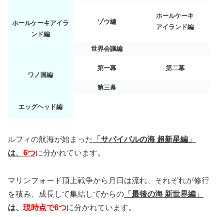
ホールケーキ
ゾウ編
ホールケーキアイラ
アイランド編
ンド編
世界会議編
第一幕
第二幕
ワノ国編
第三幕
エッグヘッド編
ルフィの航海が始まった
「サバイバルの海 超新星編」
は、
6つ
に分かれています。
マリンフォード頂上戦争から月日は流れ、それぞれが修行
を積み、成長して集結してからの
「最後の海 新世界編」
は、
現時点で6つ
に分かれています。