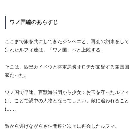
ワノ国編のあらすじ
ここまで旅を共にしてきたジンベエと、再会の約束をして
別れたルフィ達は、
「ワノ国」へと上陸する。
そこは、四皇カイドウと将軍黒炭オロチが支配する鎖国国
家だった。
ワノ国で早速、百獣海賊団から
少女：お玉を守ったルフィ
は、ことで渦中の人物となってしまい、敵に追われること
に…。
敵から逃げながらも仲間達と次々に再会したルフィ。