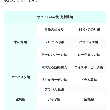
成になっています。
サバイバルの海 超新星編
冒険の始まり
オレンジの町編
東の海編
シロップ村編
バラティエ編
アーロンパーク編
ローグタウン編
偉大なる航路突入
ウイスキーピーク編
アラバスタ編
リトルガーデン編
ドラム島編
アラバスタ編
空島編
ジャヤ編
空島編