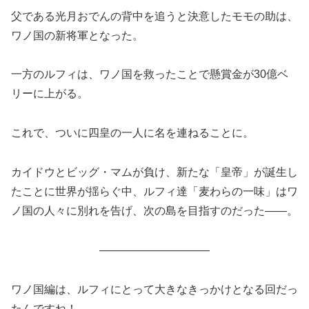
父である光月おでんの背中を追うと決意した
モモの助は、
ワノ国の
新将軍となった。
一方のルフィは、ワノ国を救ったことで懸賞金が30億ベ
リーに上がる。
これで、ついに四皇の一人に名を連ねることに。
カイドウとビッグ・マムが負け、新たな「皇帝」が誕生し
たことに世界が揺らぐ中、ルフィ達「麦わらの一味」はワ
ノ国の人々に別れを告げ、次の島を目指すのだった――。
――――――――――
ワノ国編は、ルフィにとって大きなきっかけとなる回だっ
たんですね！