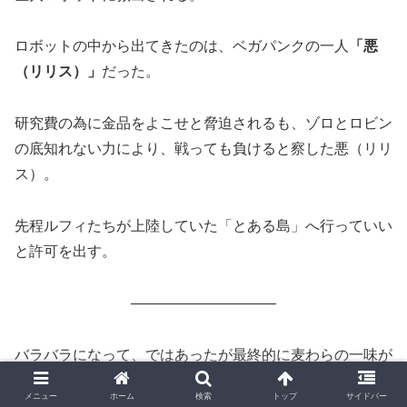
ロボットの中から出てきたのは、ベガパンクの一人
「悪
（リリス）」
だった。
研究費の為に金品をよこせと脅迫されるも、ゾロとロビン
の底知れない力により、戦っても負けると察した悪（リリ
ス）。
先程ルフィたちが上陸していた「とある島」へ行っていい
と許可を出す。
――――――――――
バラバラになって、ではあったが最終的に麦わらの一味が
同じく上陸したのは、
“500年後の未来”といわれる天才科
メニュー
ホーム
検索
トップ
サイドバー
学者「Dr.ベガパンク」の研究所がある
未来島「エッグヘ