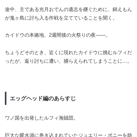
途中、主である光月おでんの遺志を継ぐために、
錦えもん
が
鬼ヶ島に討ち入る作戦を立てていることを聞く。
カイドウの本拠地、
2週間後の火祭りの夜――。
ちょうどそのとき、近くに
現れた
カイドウに挑むルフィだ
ったが、返り討ちに遭い、捕らえられてしまうことに…。
エッグヘッド編のあらすじ
ワノ国を出発したルフィ海賊団。
巨大な暖水渦に巻き込まれていたジュエリー・ボニーを助