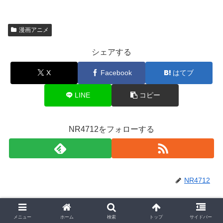
漫画アニメ
シェアする
X
Facebook
はてブ
LINE
コピー
NR4712をフォローする
NR4712
コメント
メニュー
ホーム
検索
トップ
サイドバー