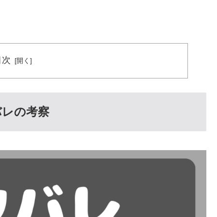
目次
バレの考察