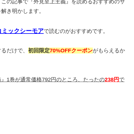
、この記事で『外見至上主義』を読めるおすすめのサ
を解き明かします。
コミックシーモア
で読むのがおすすめです。
するだけで、
初回限定
70%OFFクーポン
がもらえるか
』1巻が通常価格792円のところ、たったの
238円
で