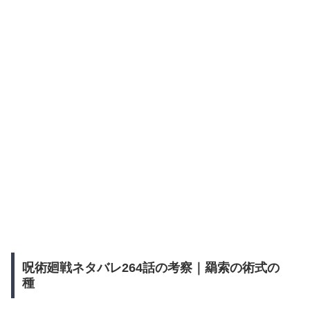
呪術廻戦ネタバレ264話の考察｜羂索の術式の
種