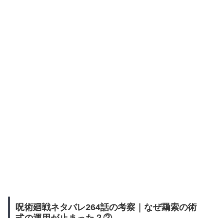
呪術廻戦ネタバレ264話の考察｜なぜ羂索の術