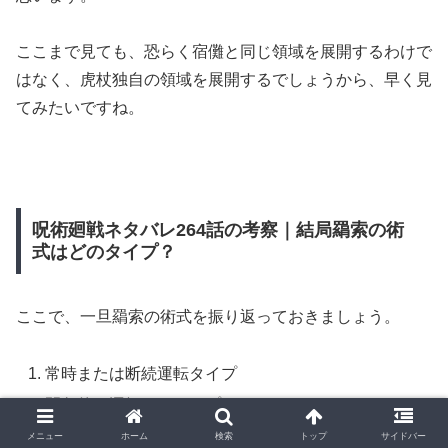
ここまで見ても、恐らく宿儺と同じ領域を展開するわけで
はなく、虎杖独自の領域を展開するでしょうから、早く見
てみたいですね。
呪術廻戦ネタバレ264話の考察｜結局羂索の術
式はどのタイプ？
ここで、一旦羂索の術式を振り返っておきましょう。
常時または断続運転タイプ
間欠的に運転するタイプ
単発一度きり発動するタイプ
メニュー
ホーム
検索
トップ
サイドバー