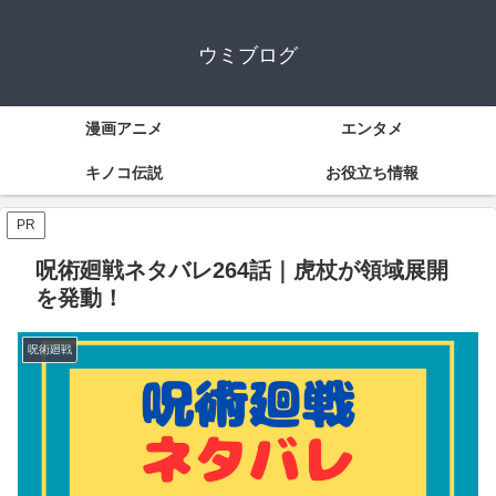
ウミブログ
漫画アニメ
エンタメ
キノコ伝説
お役立ち情報
PR
呪術廻戦ネタバレ264話｜虎杖が領域展開
を発動！
呪術廻戦