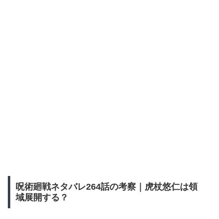
呪術廻戦ネタバレ264話の考察｜虎杖悠仁は領
域展開する？